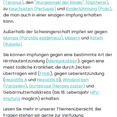
(Tetanus)
, den
"Würgeengel der Kinder" (Diptherie)
,
zu
Keuchusten (Pertussis)
und
Kinderlähmung (Polio)
,
die man auch in einer einzigen Impfung erhalten
kann.
Außerhalb der Schwangerschaft impfen wir gegen
Mumps (Parotitis epidemica)
,
Masern
und
Röteln
(Rubella)
.
Sie können Impfungen gegen eine bestimmte Art der
Hirnhautentzündung (
Menigokokken
), gegen eine
meist tödliche Krankheit, die durch Zecken
übertragen wird (
FSME
), gegen Leberentzündung
(
Hepatitis A
und
Hepatitis B
),
Windpocken
(Varizellen)
,
Gürtelrose (Herpes zoster)
und
Gebärmutterhalskrebs (bis 18. Lebensjahr
HPV-
Impfung
möglich) erhalten.
Lesen Sie mehr in unserer Themenübersicht. Bei
Fragen stehen wir gerne zur Verfügung.