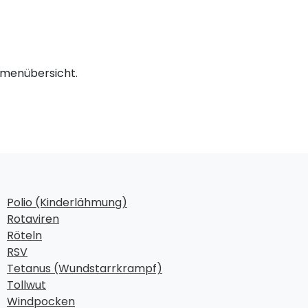
emenübersicht.
Polio (Kinderlähmung)
Rotaviren
Röteln
RSV
Tetanus (Wundstarrkrampf)
Tollwut
Windpocken